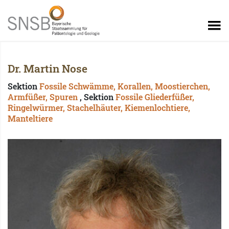
Dr. Martin Nose
Sektion
Fossile Schwämme, Korallen, Moostierchen,
Armfüßer, Spuren
, Sektion
Fossile Gliederfüßer,
Ringelwürmer, Stachelhäuter, Kiemenlochtiere,
Manteltiere