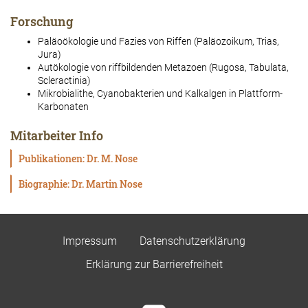
Forschung
Paläoökologie und Fazies von Riffen (Paläozoikum, Trias,
Jura)
Autökologie von riffbildenden Metazoen (Rugosa, Tabulata,
Scleractinia)
Mikrobialithe, Cyanobakterien und Kalkalgen in Plattform-
Karbonaten
Mitarbeiter Info
Publikationen: Dr. M. Nose
Biographie: Dr. Martin Nose
Impressum
Datenschutzerklärung
Erklärung zur Barrierefreiheit