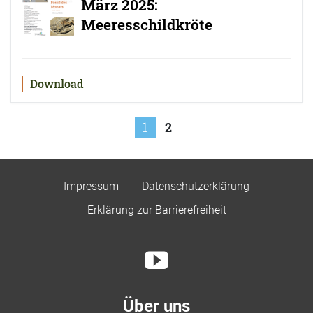
März 2025:
Meeresschildkröte
Download
Seitennummerierung
1
2
der
Beiträge
Impressum
Datenschutzerklärung
Erklärung zur Barrierefreiheit
Über uns