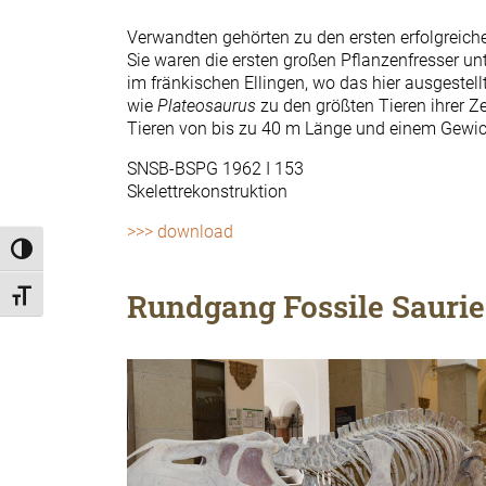
Verwandten gehörten zu den ersten erfolgreichen
Sie waren die ersten großen Pflanzenfresser un
im fränkischen Ellingen, wo das hier ausgestell
wie
Plateosaurus
zu den größten Tieren ihrer Ze
Tieren von bis zu 40 m Länge und einem Gewicht
SNSB-BSPG 1962 I 153
Skelettrekonstruktion
>>> download
Umschalten auf hohe Kontraste
Rundgang Fossile Saurie
Schrift vergrößern