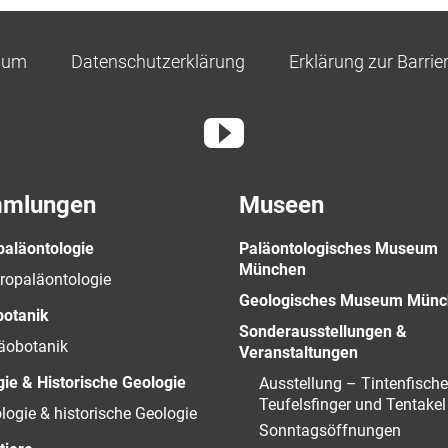
sum
Datenschutzerklärung
Erklärung zur Barrier
mlungen
Museen
paläontologie
Paläontologisches Museum
München
ropaläontologie
Geologisches Museum Münc
botanik
Sonderausstellungen &
äobotanik
Veranstaltungen
ie & Historische Geologie
Ausstellung – Tintenfische
Teufelsfinger und Tentakel
logie & historische Geologie
Sonntagsöffnungen