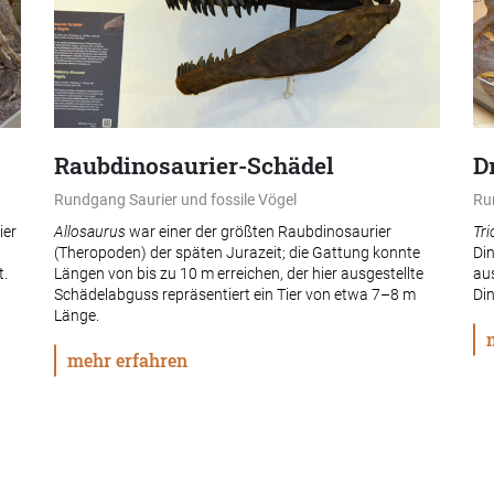
Raubdinosaurier-Schädel
D
Rundgang Saurier und fossile Vögel
Ru
ier
Allosaurus
war einer der größten Raubdinosaurier
Tri
(Theropoden) der späten Jurazeit; die Gattung konnte
Din
t.
Längen von bis zu 10 m erreichen, der hier ausgestellte
au
Schädelabguss repräsentiert ein Tier von etwa 7–8 m
Din
Länge.
mehr erfahren