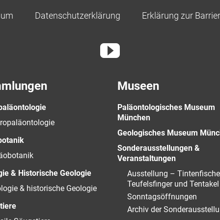
sum
Datenschutzerklärung
Erklärung zur Barrier
mlungen
Museen
paläontologie
Paläontologisches Museum
München
ropaläontologie
Geologisches Museum Münc
botanik
Sonderausstellungen &
äobotanik
Veranstaltungen
ie & Historische Geologie
Ausstellung – Tintenfische
Teufelsfinger und Tentakel
logie & historische Geologie
Sonntagsöffnungen
tiere
Archiv der Sonderausstell