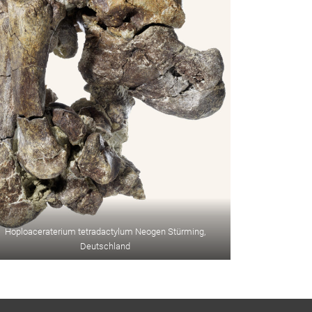
Hoploaceraterium tetradactylum Neogen Stürming,
Deutschland