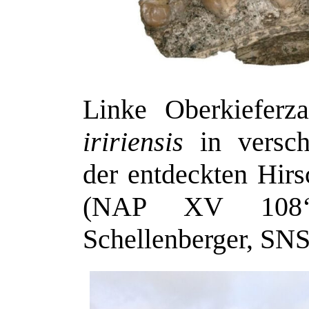
Linke Oberkiefer
iririensis
in versc
der entdeckten Hirs
(NAP XV 108‘0
Schellenberger, S