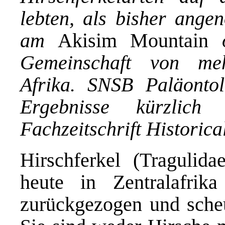
lebten, als bisher ange
am
Akisim Mountain
o
Gemeinschaft von meh
Afrika. SNSB Paläontolo
Ergebnisse kürzlich
Fachzeitschrift Historica
Hirschferkel (Tragulida
heute in Zentralafrik
zurückgezogen und scheu